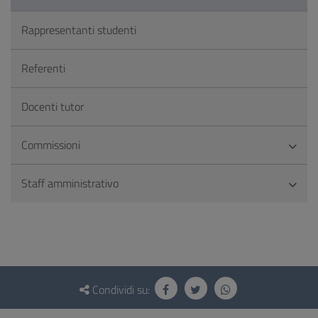
Rappresentanti studenti
Referenti
Docenti tutor
Commissioni
Staff amministrativo
Questionario
e
Condividi su:
social