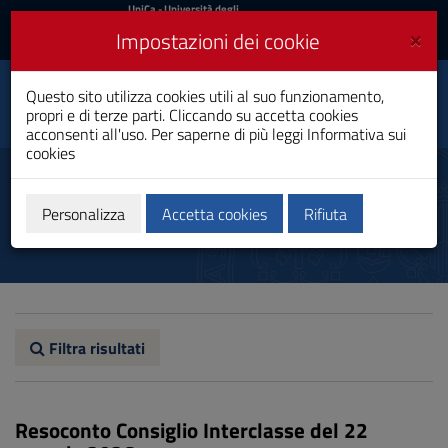
UniCa
UniCa
- Università degli
Studi di Cagliari
e
×
Impostazioni dei cookie
UniCA News
Accedi
Accedi
Questo sito utilizza cookies utili al suo funzionamento,
Matematica
Toggle
propri e di terze parti. Cliccando su accetta cookies
Laurea
navigation
acconsenti all'uso. Per saperne di più leggi
Informativa sui
cookies
Vai
al
Resoconti
Contenuto
Vai
Personalizza
Accetta cookies
Rifiuta
alla
navigazione
del
sito
Vai
al
Footer
Filtra risultati
Resoconto Consiglio Interclasse del 22