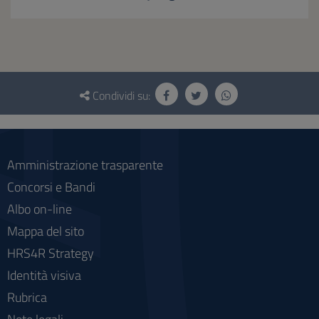
Questionario
e
Condividi su:
social
Amministrazione trasparente
Concorsi e Bandi
Albo on-line
Mappa del sito
HRS4R Strategy
Identità visiva
Rubrica