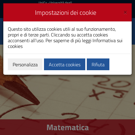
UniCa
UniCa
- Università degli
Studi di Cagliari
e
×
Impostazioni dei cookie
UniCA News
Accedi
Accedi
Questo sito utilizza cookies utili al suo funzionamento,
Matematica
Toggle
propri e di terze parti. Cliccando su accetta cookies
Laurea
navigation
acconsenti all'uso. Per saperne di più leggi
Informativa sui
cookies
Vai
al
Contenuto
Vai
Personalizza
Accetta cookies
Rifiuta
alla
navigazione
del
sito
Vai
al
Footer
Matematica