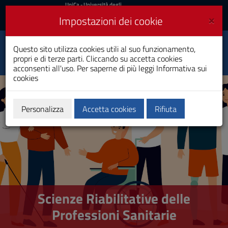
UniCa
UniCa
- Università degli
Studi di Cagliari
e
×
Impostazioni dei cookie
UniCA News
Accedi
Accedi
Scienze Riabilitative
Questo sito utilizza cookies utili al suo funzionamento,
delle Professioni
Toggle
propri e di terze parti. Cliccando su accetta cookies
Sanitarie
navigation
acconsenti all'uso. Per saperne di più leggi
Informativa sui
Laurea Magistrale
cookies
Vai
al
Contenuto
Vai
Personalizza
Accetta cookies
Rifiuta
alla
navigazione
del
sito
Vai
al
Footer
Scienze Riabilitative delle
Professioni Sanitarie