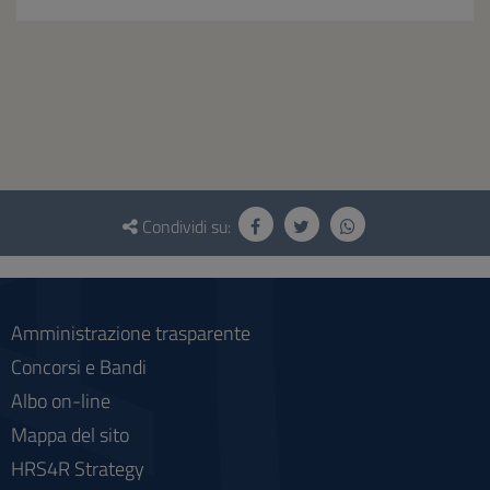
Questionario
e
Condividi su:
social
Amministrazione trasparente
Concorsi e Bandi
Albo on-line
Mappa del sito
HRS4R Strategy