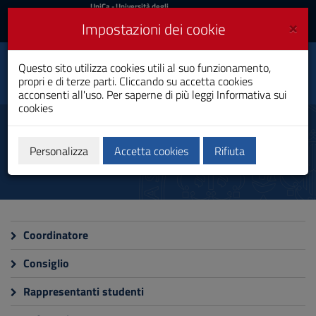
UniCa
UniCa
- Università degli
Studi di Cagliari
e
×
Impostazioni dei cookie
UniCA News
Accedi
Accedi
Questo sito utilizza cookies utili al suo funzionamento,
Fisioterapia
Toggle
propri e di terze parti. Cliccando su accetta cookies
Laurea
navigation
acconsenti all'uso. Per saperne di più leggi
Informativa sui
cookies
Vai
al
Organizzazione
Contenuto
Vai
Personalizza
Accetta cookies
Rifiuta
alla
navigazione
del
sito
Vai
al
Coordinatore
Footer
Consiglio
Rappresentanti studenti