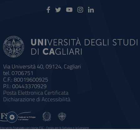
Via Università 40, 09124, Cagliari
tel. 0706751
C.F.: 80019600925
P.I.: 00443370929
Posta Elettronica Certificata
Dichiarazione di Accessibilità
Impostazioni
cookie
Intervento finanziato con risorse FSC - Fondo per lo Sviluppo e la Coesione
Sistema informatico gestionale integrato a supporto della didattica e della ricerca e potenziamento dei servizi online
agli studenti