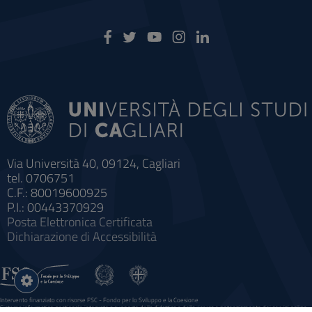
Via Università 40, 09124, Cagliari
tel. 0706751
C.F.: 80019600925
P.I.: 00443370929
Posta Elettronica Certificata
Dichiarazione di Accessibilità
Impostazioni
cookie
Intervento finanziato con risorse FSC - Fondo per lo Sviluppo e la Coesione
Sistema informatico gestionale integrato a supporto della didattica e della ricerca e potenziamento dei servizi online