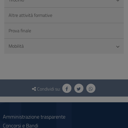
Altre attività formative
Prova finale
Mobilità
Questionario
e
Condividi su:
social
Amministrazione trasparente
Concorsi e Bandi