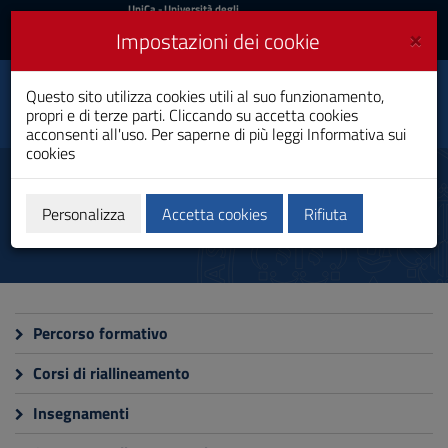
UniCa
UniCa
- Università degli
Studi di Cagliari
e
×
Impostazioni dei cookie
UniCA News
Accedi
Accedi
Questo sito utilizza cookies utili al suo funzionamento,
Fisioterapia
Toggle
propri e di terze parti. Cliccando su accetta cookies
Laurea
navigation
acconsenti all'uso. Per saperne di più leggi
Informativa sui
cookies
Vai
al
Didattica
Contenuto
Vai
Personalizza
Accetta cookies
Rifiuta
alla
navigazione
del
sito
Vai
al
Percorso formativo
Footer
Corsi di riallineamento
Insegnamenti