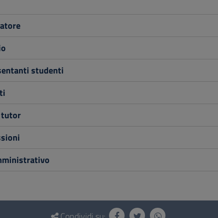
atore
io
entanti studenti
ti
 tutor
sioni
mministrativo
Condividi su: