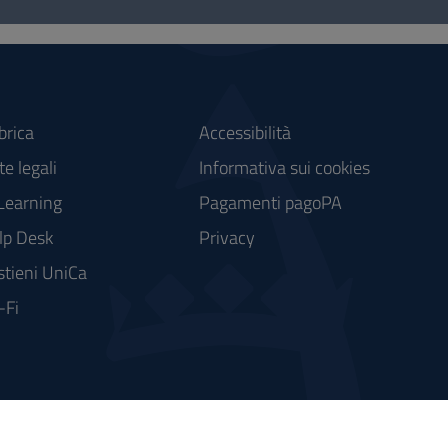
brica
Accessibilità
e legali
Informativa sui cookies
Learning
Pagamenti pagoPA
lp Desk
Privacy
stieni UniCa
-Fi