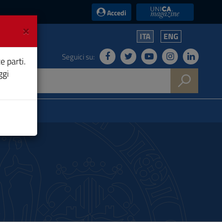
UniCA News
Accedi
×
ITA
ENG
Seguici su:
e parti.
ggi