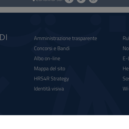
Amministrazione trasparente
Ru
Concorsi e Bandi
Not
Albo on-line
E-
Mappa del sito
He
HRS4R Strategy
So
Identità visiva
Wi