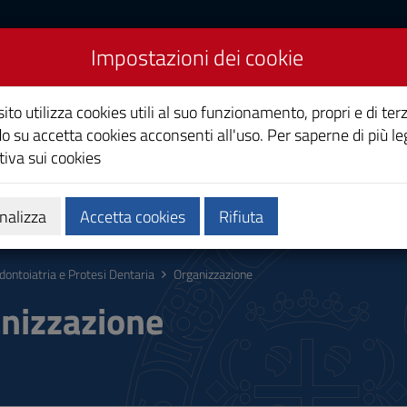
Impostazioni dei cookie
rotesi Dentaria
ito utilizza cookies utili al suo funzionamento, propri e di terz
co
o su accetta cookies acconsenti all'uso. Per saperne di più le
iva sui cookies
Calendari e orari
Qualità e miglioramento
nalizza
Accetta cookies
Rifiuta
dontoiatria e Protesi Dentaria
Organizzazione
nizzazione