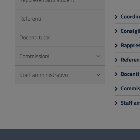
Vai
al
Coordin
Referenti
Footer
Consigl
Docenti tutor
Rappres
Commissioni
Referen
Docenti
Staff amministrativo
Commis
Staff a
Questionario