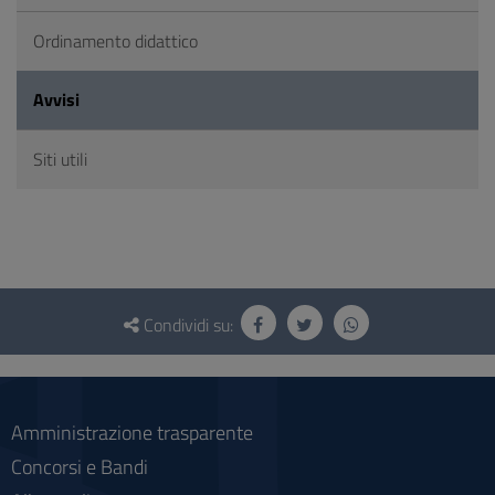
Ordinamento didattico
Avvisi
Siti utili
Questionario
e
Condividi su:
social
Amministrazione trasparente
Concorsi e Bandi