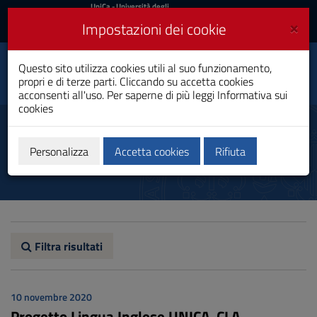
UniCa
UniCa
- Università degli
Studi di Cagliari
e
×
Impostazioni dei cookie
UniCA News
Accedi
Accedi
Questo sito utilizza cookies utili al suo funzionamento,
Medicina e Chirurgia
Toggle
propri e di terze parti. Cliccando su accetta cookies
Laurea Magistrale a Ciclo Unico
navigation
acconsenti all'uso. Per saperne di più leggi
Informativa sui
cookies
Vai
al
Avvisi
Contenuto
Vai
Personalizza
Accetta cookies
Rifiuta
alla
navigazione
del
sito
Vai
al
Footer
Filtra risultati
10 novembre 2020
Progetto Lingua Inglese UNICA-CLA –