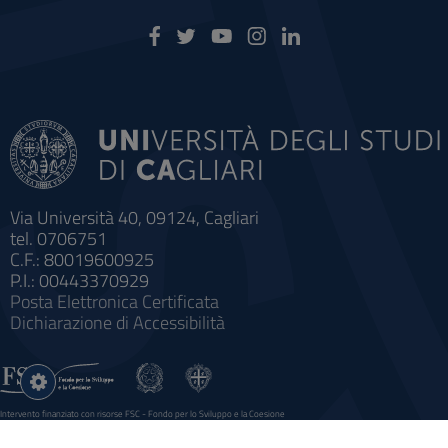
Via Università 40, 09124, Cagliari
tel. 0706751
C.F.: 80019600925
P.I.: 00443370929
Posta Elettronica Certificata
Dichiarazione di Accessibilità
Impostazioni
cookie
Intervento finanziato con risorse FSC - Fondo per lo Sviluppo e la Coesione
Sistema informatico gestionale integrato a supporto della didattica e della ricerca e potenziamento dei servizi online
agli studenti