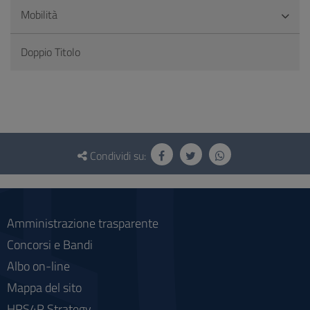
Mobilità
Doppio Titolo
Questionario
e
Condividi su:
social
Amministrazione trasparente
Concorsi e Bandi
Albo on-line
Mappa del sito
HRS4R Strategy