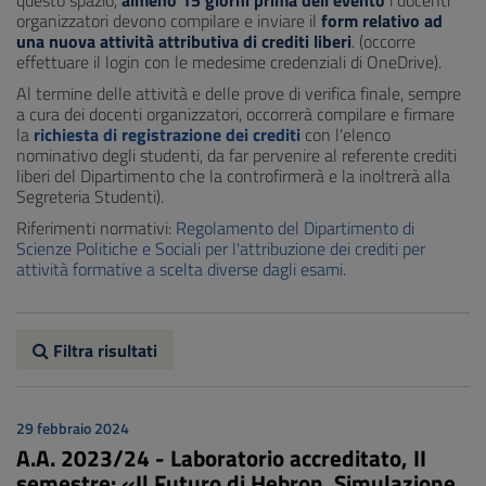
questo spazio,
almeno 15 giorni prima dell'evento
i docenti
organizzatori devono compilare e inviare il
form relativo ad
una nuova attività attributiva di crediti liberi
. (occorre
effettuare il login con le medesime credenziali di OneDrive).
Al termine delle attività e delle prove di verifica finale, sempre
a cura dei docenti organizzatori, occorrerà compilare e firmare
la
richiesta di registrazione dei crediti
con l'elenco
nominativo degli studenti, da far pervenire al referente crediti
liberi del Dipartimento che la controfirmerà e la inoltrerà alla
Segreteria Studenti).
Riferimenti normativi:
Regolamento del Dipartimento di
Scienze Politiche e Sociali per l'attribuzione dei crediti per
attività formative a scelta diverse dagli esami
.
Filtra risultati
29 febbraio 2024
A.A. 2023/24 - Laboratorio accreditato, II
semestre: «Il Futuro di Hebron. Simulazione