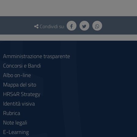
Questionario
e
Condividi su:
social
Amministrazione trasparente
Concorsi e Bandi
Albo on-line
Mappa del sito
HRS4R Strategy
Identità visiva
Rubrica
Note legali
E-Learning