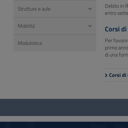
Debito in R
Strutture e aule
entro sett
Mobilità
Corsi di
Per favorir
Modulistica
primo anno 
di una for
Corsi di
Questionario
e
social