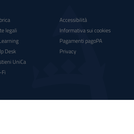
brica
Accessibilità
e legali
Informativa sui cookies
Learning
Pagamenti pagoPA
lp Desk
Privacy
stieni UniCa
-Fi