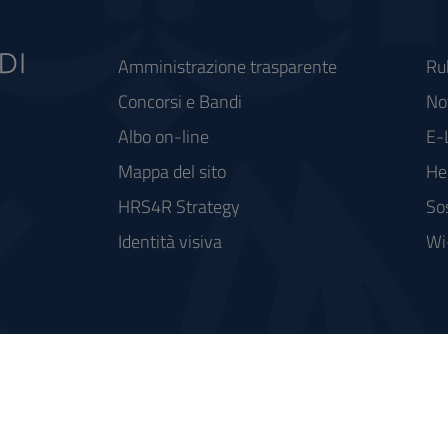
Amministrazione trasparente
Ru
Concorsi e Bandi
Not
Albo on-line
E-
Mappa del sito
He
HRS4R Strategy
So
Identità visiva
Wi
rse FSC - Fondo per lo Sviluppo e la Coesione
integrato a supporto della didattica e della ricerca e potenziamento dei servizi online agli studenti