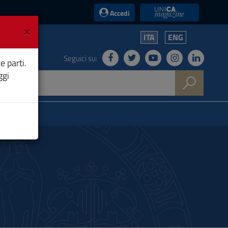
UniCA News
Accedi
×
ITA
ENG
Seguici su:
e parti.
ggi