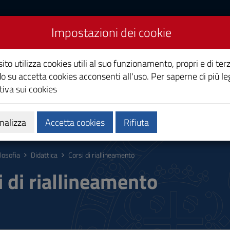
Impostazioni dei cookie
ito utilizza cookies utili al suo funzionamento, propri e di terz
o su accetta cookies acconsenti all'uso. Per saperne di più le
iva sui cookies
Calendari e orari
Qualità e miglioramento
nalizza
Accetta cookies
Rifiuta
ilosofia
Didattica
Corsi di riallineamento
i di riallineamento