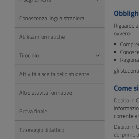
Vai
al
Obbligh
Conoscenza lingua straniera
Footer
Riguardo al
ovvero:
Abilità informatiche
Comprens
Conoscen
Tirocinio
Ragionam
gli student
Attività a scelta dello studente
Come si
Altre attività formative
Debito in C
informazion
Prova finale
corrente a
Debito in C
Tutoraggio didattico
del primo 