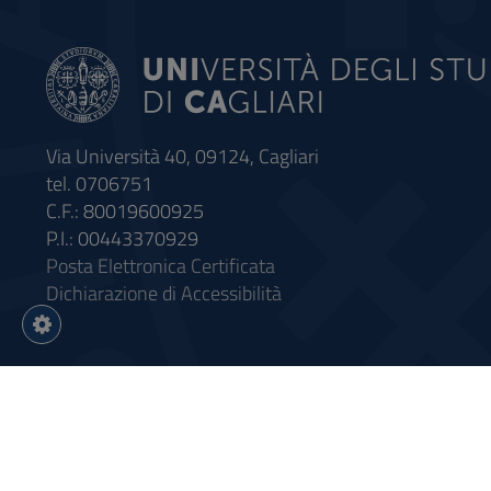
Via Università 40, 09124, Cagliari
tel. 0706751
C.F.: 80019600925
P.I.: 00443370929
Posta Elettronica Certificata
Dichiarazione di Accessibilità
Impostazioni
cookie
Intervento finanziato con riso
Sistema informatico gestionale 