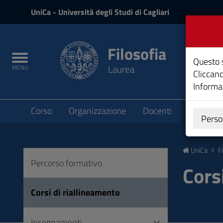
UniCa
UniCa
- Università degli Studi di Cagliari
e
Accedi
Filosofia
Toggle
Questo s
Laurea
MENU
navigation
Cliccand
Informat
Submenu
Corso
Organizzazione
Docenti
Didattica
Perso
Vai
al
UniCa
F
Contenuto
Percorso formativo
Vai
Cors
alla
navigazione
Corsi di riallineamento
del
sito
Insegnamenti