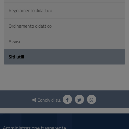
Regolamento didattico
Ordinamento didattico
Avvisi
Siti utili
Questionario
e
Condividi su:
social
Amministrazione trasparente