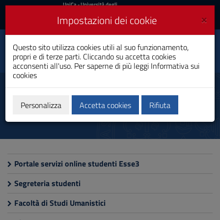
UniCa
UniCa
- Università degli
Studi di Cagliari
e
×
Impostazioni dei cookie
UniCA News
Accedi
Accedi
Questo sito utilizza cookies utili al suo funzionamento,
Filosofia
Toggle
propri e di terze parti. Cliccando su accetta cookies
Laurea
navigation
acconsenti all'uso. Per saperne di più leggi
Informativa sui
cookies
Vai
al
Siti utili
Contenuto
Vai
Personalizza
Accetta cookies
Rifiuta
alla
navigazione
del
sito
Vai
al
Portale servizi online studenti Esse3
Footer
Segreteria studenti
Facoltà di Studi Umanistici