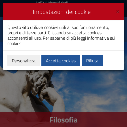
UniCa
UniCa
- Università degli
Studi di Cagliari
e
×
Impostazioni dei cookie
UniCA News
Accedi
Accedi
Questo sito utilizza cookies utili al suo funzionamento,
Filosofia
Toggle
propri e di terze parti. Cliccando su accetta cookies
Laurea
navigation
acconsenti all'uso. Per saperne di più leggi
Informativa sui
cookies
Vai
al
Contenuto
Vai
Personalizza
Accetta cookies
Rifiuta
alla
navigazione
del
sito
Vai
al
Footer
Filosofia