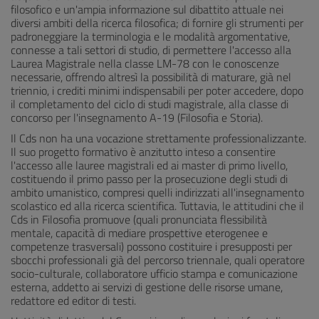
filosofico e un'ampia informazione sul dibattito attuale nei
diversi ambiti della ricerca filosofica; di fornire gli strumenti per
padroneggiare la terminologia e le modalità argomentative,
connesse a tali settori di studio, di permettere l'accesso alla
Laurea Magistrale nella classe LM-78 con le conoscenze
necessarie, offrendo altresì la possibilità di maturare, già nel
triennio, i crediti minimi indispensabili per poter accedere, dopo
il completamento del ciclo di studi magistrale, alla classe di
concorso per l'insegnamento A-19 (Filosofia e Storia).
Il Cds non ha una vocazione strettamente professionalizzante.
Il suo progetto formativo è anzitutto inteso a consentire
l'accesso alle lauree magistrali ed ai master di primo livello,
costituendo il primo passo per la prosecuzione degli studi di
ambito umanistico, compresi quelli indirizzati all'insegnamento
scolastico ed alla ricerca scientifica. Tuttavia, le attitudini che il
Cds in Filosofia promuove (quali pronunciata flessibilità
mentale, capacità di mediare prospettive eterogenee e
competenze trasversali) possono costituire i presupposti per
sbocchi professionali già del percorso triennale, quali operatore
socio-culturale, collaboratore ufficio stampa e comunicazione
esterna, addetto ai servizi di gestione delle risorse umane,
redattore ed editor di testi.