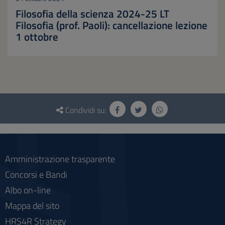
Filosofia della scienza 2024-25 LT
Filosofia (prof. Paoli): cancellazione lezione
1 ottobre
Questionario
e
Condividi su:
social
Amministrazione trasparente
Concorsi e Bandi
Albo on-line
Mappa del sito
HRS4R Strategy