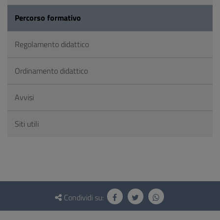
Percorso formativo
Regolamento didattico
Ordinamento didattico
Avvisi
Siti utili
Questionario
e
Condividi su:
social