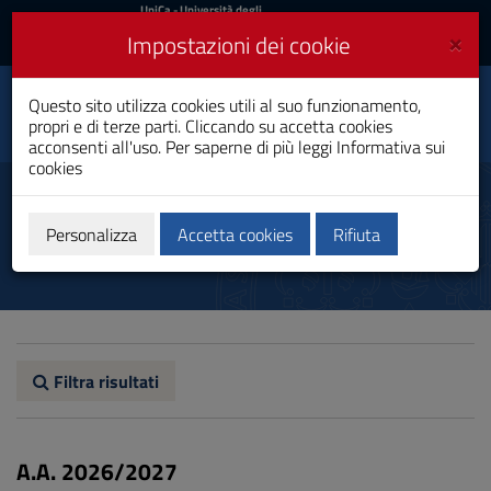
UniCa
UniCa
- Università degli
Studi di Cagliari
e
×
Impostazioni dei cookie
UniCA News
Accedi
Accedi
Questo sito utilizza cookies utili al suo funzionamento,
Filosofia
Toggle
propri e di terze parti. Cliccando su accetta cookies
Laurea
navigation
acconsenti all'uso. Per saperne di più leggi
Informativa sui
cookies
Vai
al
Percorso formativo
Contenuto
Vai
Personalizza
Accetta cookies
Rifiuta
alla
navigazione
del
sito
Vai
al
Footer
Filtra risultati
A.A. 2026/2027