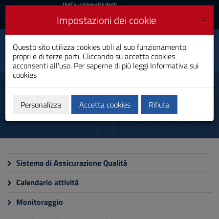
UniCa
UniCa
- Università degli
Studi di Cagliari
e
×
Impostazioni dei cookie
UniCA News
Accedi
Accedi
Economia, Finanza e
Questo sito utilizza cookies utili al suo funzionamento,
Toggle
Analisi dei Dati
propri e di terze parti. Cliccando su accetta cookies
navigation
Laurea Magistrale
acconsenti all'uso. Per saperne di più leggi
Informativa sui
cookies
Vai
al
Qualità e miglioramento
Contenuto
Vai
Personalizza
Accetta cookies
Rifiuta
alla
navigazione
del
sito
Vai
al
Sistema di Assicurazione Qualità
Footer
Calendario attività
Monitoraggio