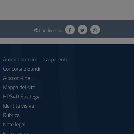
Questionario
e
Condividi su:
social
Amministrazione trasparente
Concorsi e Bandi
Albo on-line
Mappa del sito
HRS4R Strategy
Identità visiva
Rubrica
Note legali
E-Learning