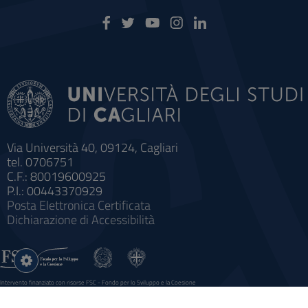
Via Università 40, 09124, Cagliari
tel. 0706751
C.F.: 80019600925
P.I.: 00443370929
Posta Elettronica Certificata
Dichiarazione di Accessibilità
Impostazioni
cookie
Intervento finanziato con risorse FSC - Fondo per lo Sviluppo e la Coesione
Sistema informatico gestionale integrato a supporto della didattica e della ricerca e potenziamento dei servizi online
agli studenti