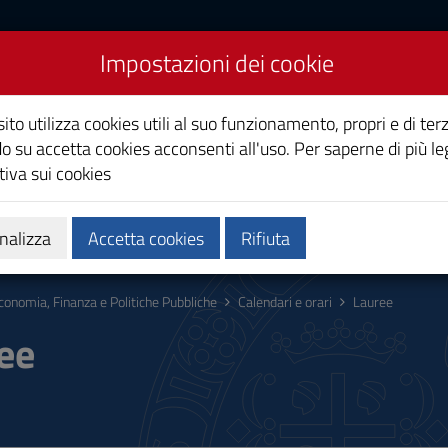
Impostazioni dei cookie
a e Politiche Pubbliche
ito utilizza cookies utili al suo funzionamento, propri e di terz
o su accetta cookies acconsenti all'uso. Per saperne di più le
iva sui cookies
Calendari e orari
Qualità e miglioramento
nalizza
Accetta cookies
Rifiuta
conomia, Finanza e Politiche Pubbliche
Calendari e orari
Lauree
ee