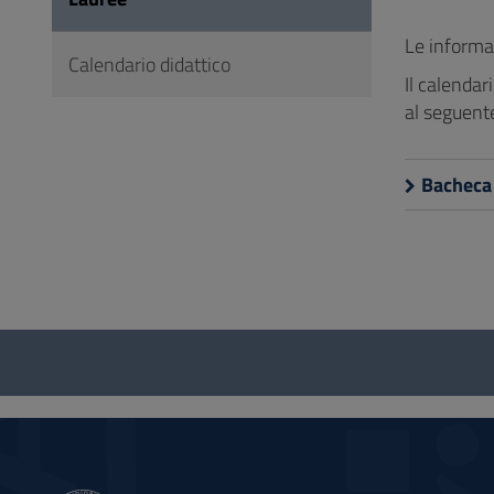
Vai
al
Le informaz
Calendario didattico
Footer
Il calendar
al seguente
Bacheca 
Questionario
e
social