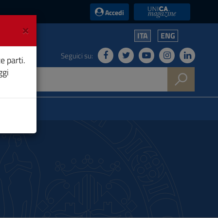
UniCA News
Accedi
×
ITA
ENG
Seguici su:
e parti.
ggi