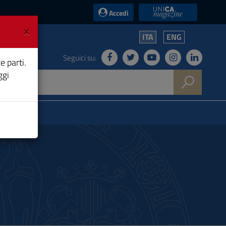
UniCA News
Accedi
×
ITA
ENG
Seguici su:
e parti.
ggi