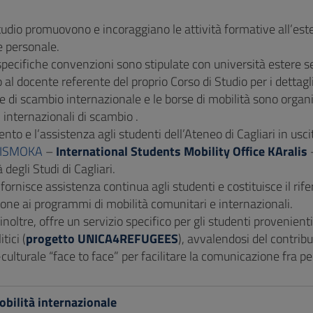
Studio promuovono e incoraggiano le attività formative all’es
 personale.
 specifiche convenzioni sono stipulate con università estere s
 al docente referente del proprio Corso di Studio per i dettagli
ve di scambio internazionale e le borse di mobilità sono organ
internazionali di scambio .
nto e l’assistenza agli studenti dell’Ateneo di Cagliari in usci
ISMOKA
–
International Students Mobility Office KAralis
–
 degli Studi di Cagliari.
fornisce assistenza continua agli studenti e costituisce il rife
one ai programmi di mobilità comunitari e internazionali.
noltre, offre un servizio specifico per gli studenti provenient
itici (
progetto UNICA4REFUGEES
), avvalendosi del contrib
-culturale “face to face” per facilitare la comunicazione fra pe
bilità internazionale