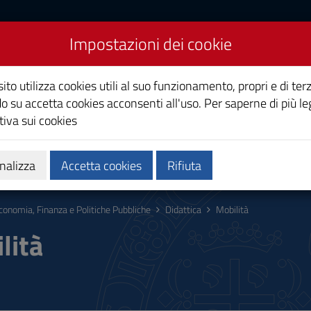
Impostazioni dei cookie
a e Politiche Pubbliche
ito utilizza cookies utili al suo funzionamento, propri e di terz
o su accetta cookies acconsenti all'uso. Per saperne di più le
iva sui cookies
Calendari e orari
Qualità e miglioramento
nalizza
Accetta cookies
Rifiuta
conomia, Finanza e Politiche Pubbliche
Didattica
Mobilità
lità