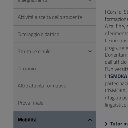
Vai
al
I Corsi di 
Attività a scelta dello studente
Footer
formazione
A tal fine,
riferimento
Tutoraggio didattico
Le iniziati
programmi 
Strutture e aule
L’orientame
dall’ufficio
Tirocinio
l’Università
L
’ISMOKA
partecipazi
Altre attività formative
L’ISMOKA, i
rifugiati pol
Prova finale
linguistico
Mobilità
Tutor mo