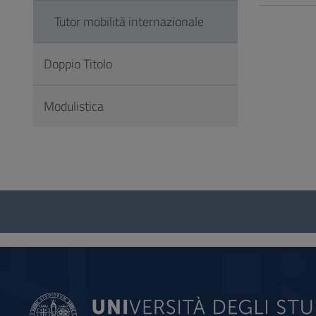
Tutor mobilità internazionale
Doppio Titolo
Modulistica
Questionario
e
social