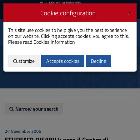
MIUR
MUR
- Ministry of University
and Research
and
×
Cookie configuration
UniCA News
Login
Login
University of
This site use cookies to help give you the best experience
Toggle
on our website. Clicking accepts cookies, you agree to this.
Cagliari
navigation
Please read
Cookies Information
Skip
to
News
Content
Customize
Accepts cookies
Decline
Go
to
site
navigation
Go
to
Footer
Narrow your search
24 November 2005
STUDENTI DISABILI: apre il Centro di