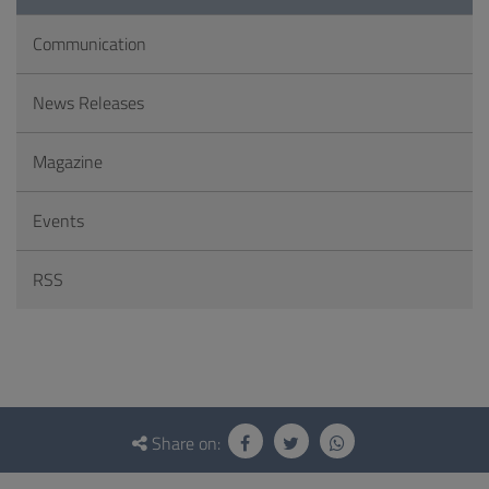
Communication
News Releases
Magazine
Events
RSS
Questionnaire
and
Share on:
social