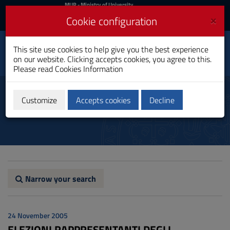
MIUR
MUR
- Ministry of University
and Research
and
×
Cookie configuration
UniCA News
Login
Login
University of
This site use cookies to help give you the best experience
Toggle
on our website. Clicking accepts cookies, you agree to this.
Cagliari
navigation
Please read
Cookies Information
Skip
to
News
Content
Customize
Accepts cookies
Decline
Go
to
site
navigation
Go
to
Footer
Narrow your search
24 November 2005
ELEZIONI RAPPRESENTANTI DEGLI