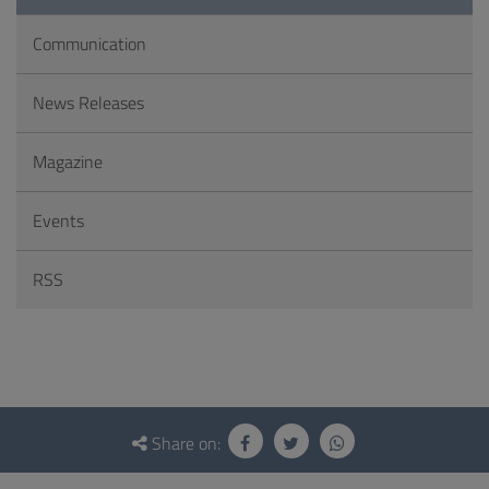
Communication
News Releases
Magazine
Events
RSS
Questionnaire
and
Share on:
social