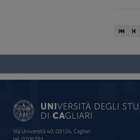
Questionnaire
and
social
Via Università 40, 09124, Cagliari
tel. 0706751