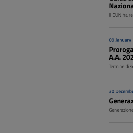
Naziona
Il CUN ha re
09 January
Proroga 
A.A. 20
Termine di s
30 Decemb
Genera
Generazione