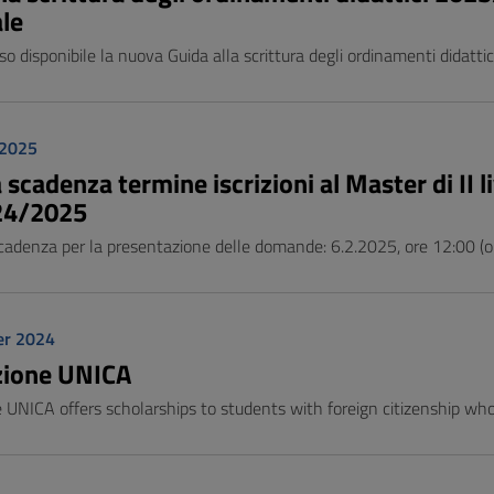
le
so disponibile la nuova Guida alla scrittura degli ordinamenti didat
 2025
scadenza termine iscrizioni al Master di II liv
24/2025
cadenza per la presentazione delle domande: 6.2.2025, ore 12:00 (or
er 2024
zione UNICA
 UNICA offers scholarships to students with foreign citizenship wh