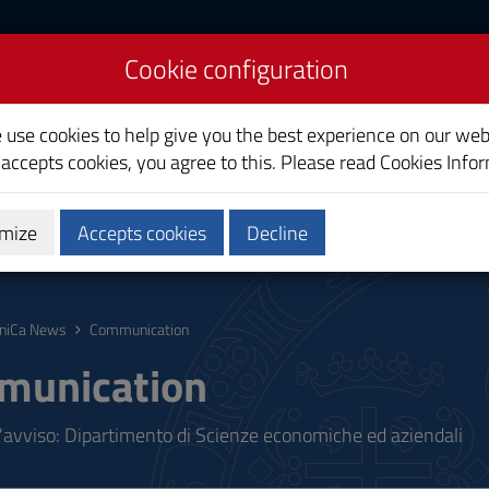
Cookie configuration
liari
e use cookies to help give you the best experience on our web
 accepts cookies, you agree to this. Please read
Cookies Info
mize
Accepts cookies
Decline
ostgraduate
Research
Society and territory
niCa News
Communication
munication
l'avviso: Dipartimento di Scienze economiche ed aziendali