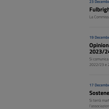
23 Decemb
Fulbrig
La Commissio
19 Decemb
Opinion
2023/24
Si comunica 
2022/23 e 20
17 Decemb
Sostene
Si terrà mar
l’associazio