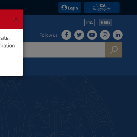
UniCA News
Login
×
ITA
ENG
Follow us:
site.
rmation