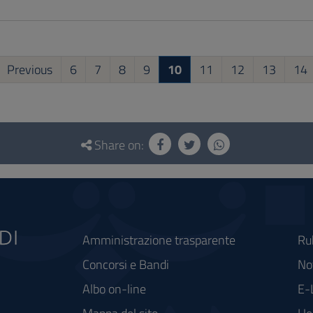
Previous
6
7
8
9
10
11
12
13
14
Share on:
Amministrazione trasparente
Ru
Concorsi e Bandi
Not
Albo on-line
E-