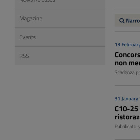
to
Footer
Magazine
Narro
Events
13 Februar
Concorso
RSS
non med
Scadenza p
31 January
C10-25 
ristoraz
Pubblicato s