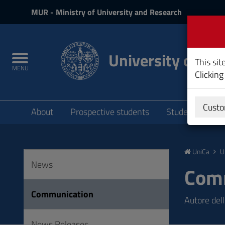
MIUR
MUR
- Ministry of University and Research
and
Login
University of Cag
Toggle
This sit
MENU
navigation
Clicking
Submenu
Custo
About
Prospective students
Students
P
Skip
to
UniCa
U
Content
News
Go
Com
to
site
Communication
Autore del
navigation
Go
News Releases