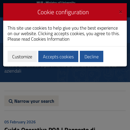
MIUR
MUR
- Ministry of University
and Research
and
×
Cookie configuration
UniCA News
Login
Login
University of
This site use cookies to help give you the best experience
Toggle
on our website. Clicking accepts cookies, you agree to this.
Cagliari
navigation
Please read
Cookies Information
Skip
to
Communication
Content
Customize
Accepts cookies
Decline
Go
Autore dell'avviso: Dipartimento di Scienze economiche ed
to
aziendali
site
navigation
Go
to
Footer
Narrow your search
05 February 2026
Guida Operativa PQA | Rapporto di