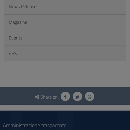
News Releases
Magazine
Events
RSS
Questionnaire
and
Share on:
social
Amministrazione trasparente