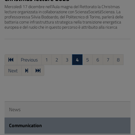
Mercoledì 17 dicembre nell’Aula magna del Rettorato la Christmas
lecture organizzata in collaborazione con ScienzaSocietàScienza. La
professoressa Silvia Bodoardo, del Politecnico di Torino, parlerà delle
batteria come infrastruttura strategica nella transizione energetica
europea e del ruolo che in questo percorso è attribuito alla ricerca
Previous
1
2
3
4
5
6
7
8
Next
News
Communication