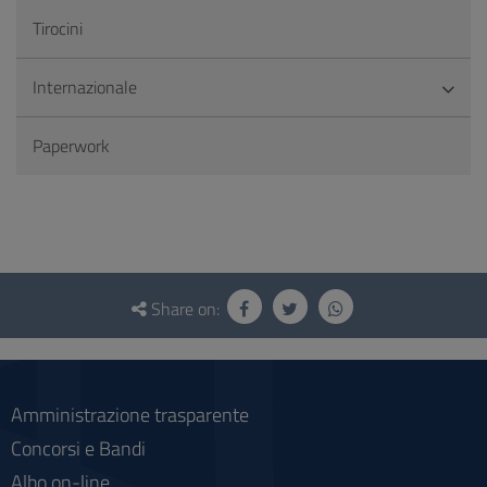
Tirocini
Internazionale
Paperwork
Questionnaire
and
Share on:
social
Amministrazione trasparente
Concorsi e Bandi
Albo on-line