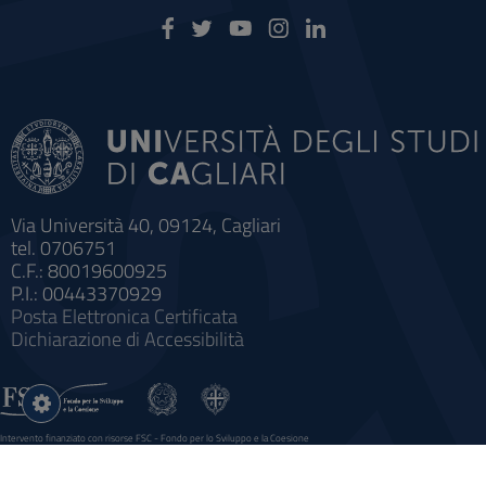
Via Università 40, 09124, Cagliari
tel. 0706751
C.F.: 80019600925
P.I.: 00443370929
Posta Elettronica Certificata
Dichiarazione di Accessibilità
Impostazioni
cookie
Intervento finanziato con risorse FSC - Fondo per lo Sviluppo e la Coesione
Sistema informatico gestionale integrato a supporto della didattica e della ricerca e potenziamento dei servizi online
agli studenti