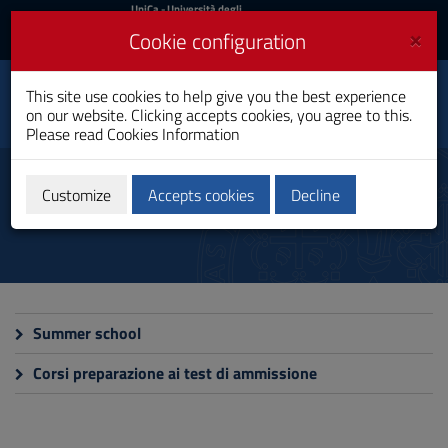
UniCa
UniCa
- Università degli
Studi di Cagliari
and
×
Cookie configuration
UniCA News
Login
Login
This site use cookies to help give you the best experience
Faculty of Medicine and
Toggle
on our website. Clicking accepts cookies, you agree to this.
Surgery
navigation
Please read
Cookies Information
Skip
to
Altri corsi
Content
Customize
Accepts cookies
Decline
Go
to
site
navigation
Go
to
Footer
Summer school
Corsi preparazione ai test di ammissione