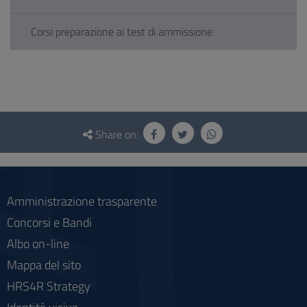
Corsi preparazione ai test di ammissione
Questionnaire
and
Share on:
social
Amministrazione trasparente
Concorsi e Bandi
Albo on-line
Mappa del sito
HRS4R Strategy