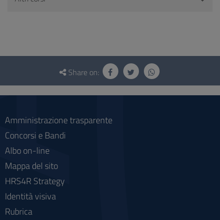
Questionnaire
and
Share on:
social
Amministrazione trasparente
Concorsi e Bandi
Albo on-line
Mappa del sito
HRS4R Strategy
Identità visiva
Rubrica