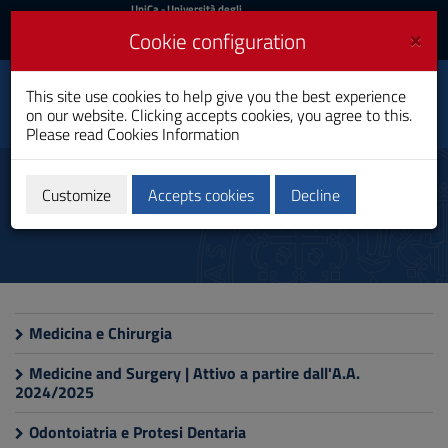
UniCa
UniCa
- Università degli
Studi di Cagliari
and
×
Cookie configuration
UniCA News
Login
Login
This site use cookies to help give you the best experience
Faculty of Medicine and
Toggle
on our website. Clicking accepts cookies, you agree to this.
Surgery
navigation
Please read
Cookies Information
Skip
to
Lauree magistrali a ciclo unico
Content
Customize
Accepts cookies
Decline
Go
to
site
navigation
Go
to
Footer
Medicina e Chirurgia
Medicine and Surgery | Attivo a partire dall'A.A.
2024/2025
Odontoiatria e Protesi Dentaria