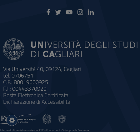
Via Università 40, 09124, Cagliari
tel. 0706751
C.F.: 80019600925
P.I.: 00443370929
Posta Elettronica Certificata
Dichiarazione di Accessibilità
Impostazioni
cookie
Intervento finanziato con risorse FSC - Fondo per lo Sviluppo e la Coesione
Sistema informatico gestionale integrato a supporto della didattica e della ricerca e potenziamento dei servizi online
agli studenti