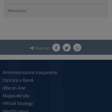
Modulistica
Questionnaire
and
Share on:
social
Amministrazione trasparente
Concorsi e Bandi
Albo on-line
Mappa del sito
HRS4R Strategy
Identità visiva