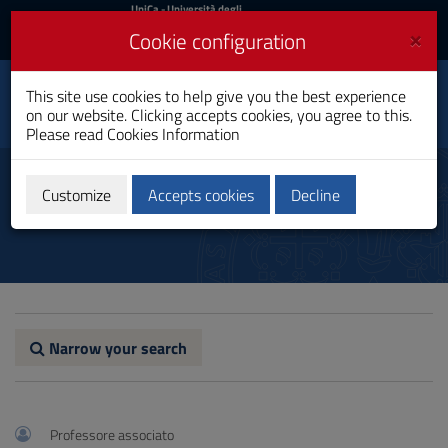
UniCa
UniCa
- Università degli
Studi di Cagliari
and
×
Cookie configuration
UniCA News
Login
Login
This site use cookies to help give you the best experience
Energy Engineering
Toggle
on our website. Clicking accepts cookies, you agree to this.
Master's Degree
navigation
Please read
Cookies Information
Skip
to
Teachers
Content
Customize
Accepts cookies
Decline
Go
to
site
navigation
Go
to
Footer
Narrow your search
Professore associato