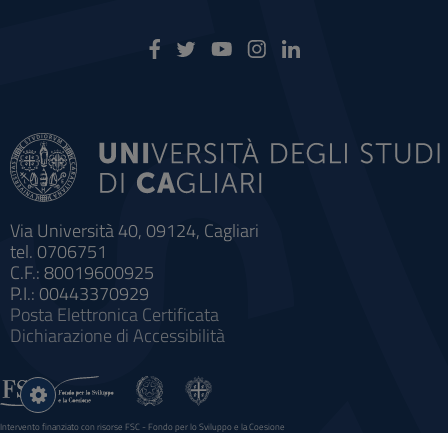
Via Università 40, 09124, Cagliari
tel. 0706751
C.F.: 80019600925
P.I.: 00443370929
Posta Elettronica Certificata
Dichiarazione di Accessibilità
Impostazioni
cookie
Intervento finanziato con risorse FSC - Fondo per lo Sviluppo e la Coesione
Sistema informatico gestionale integrato a supporto della didattica e della ricerca e potenziamento dei servizi online