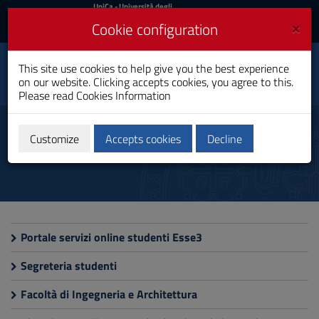
UniCa
UniCa
- Università degli
Studi di Cagliari
and
×
Cookie configuration
UniCA News
Login
Login
This site use cookies to help give you the best experience
Energy Engineering
Toggle
on our website. Clicking accepts cookies, you agree to this.
Master's Degree
navigation
Please read
Cookies Information
Skip
to
Useful Sites
Content
Customize
Accepts cookies
Decline
Go
to
site
navigation
Go
to
Footer
Portale servizi online studenti Esse3
Segreteria studenti
Facoltà di Ingegneria e Architettura