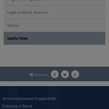
Legal academic structure
Notices
Useful Sites
Questionnaire
and
Share on:
social
Amministrazione trasparente
Concorsi e Bandi