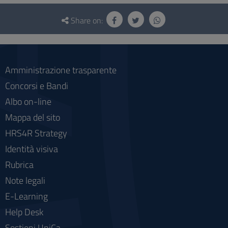
Questionnaire
and
Share on:
social
Amministrazione trasparente
Concorsi e Bandi
Albo on-line
Mappa del sito
HRS4R Strategy
Identità visiva
Rubrica
Note legali
E-Learning
Help Desk
Sostieni UniCa