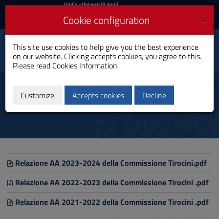
UniCa
UniCa
- Università degli
Studi di Cagliari
and
×
Cookie configuration
UniCA News
Login
Login
This site use cookies to help give you the best experience
Chemical Sciences
Toggle
on our website. Clicking accepts cookies, you agree to this.
Master's Degree
navigation
Please read
Cookies Information
Skip
to
Internship
Content
Customize
Accepts cookies
Decline
Go
to
site
navigation
Go
to
Footer
Relazione AA 2023-2024 della Commissione Tirocini.pdf
Relazione AA 2022-2023 della Commissione Tirocini .pdf
Relazione AA 2021-2022 della Commissione Tirocini .pdf