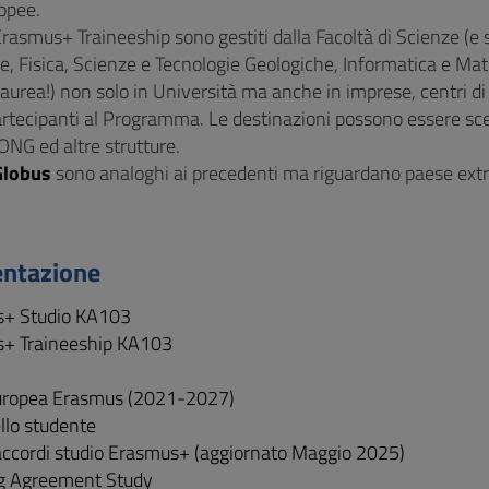
opee.
Erasmus+ Traineeship sono gestiti dalla Facoltà di Scienze (e 
, Fisica, Scienze e Tecnologie Geologiche, Informatica e Mat
laurea!) non solo in Università ma anche in imprese, centri di 
rtecipanti al Programma. Le destinazioni possono essere sce
 ONG ed altre strutture.
Globus
sono analoghi ai precedenti ma riguardano paese extr
ntazione
+ Studio KA103
+ Traineeship KA103
uropea Erasmus (2021-2027)
llo studente
accordi studio Erasmus+ (aggiornato Maggio 2025)
g Agreement Study