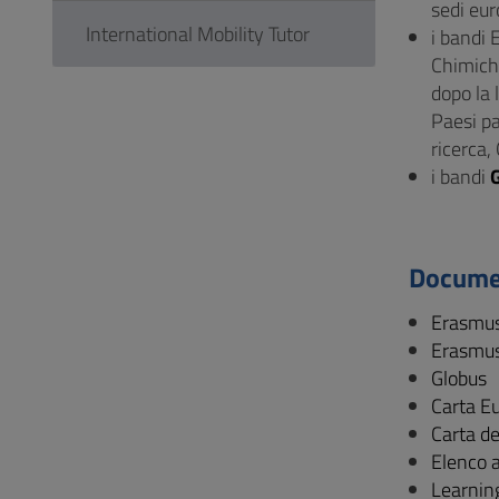
sedi eur
International Mobility Tutor
i bandi 
Chimiche
dopo la 
Paesi pa
ricerca,
i bandi
Docume
Erasmus
Erasmus
Globus
Carta E
Carta de
Elenco 
Learnin