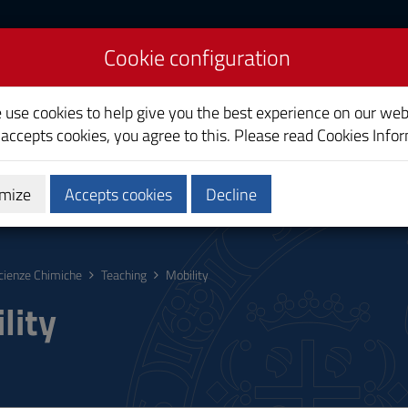
Cookie configuration
es
e use cookies to help give you the best experience on our web
 accepts cookies, you agree to this. Please read
Cookies Info
mize
Accepts cookies
Decline
hing
Calendars and Timetable
Quality
cienze Chimiche
Teaching
Mobility
lity