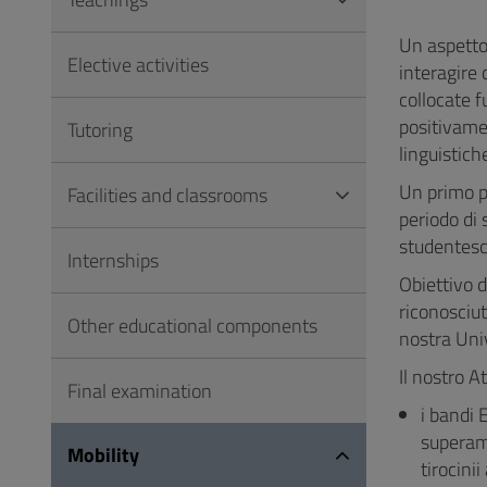
to
Footer
Un aspetto 
Elective activities
interagire
collocate f
positivame
Tutoring
linguistich
Un primo pa
Facilities and classrooms
periodo di 
studentes
Internships
Obiettivo d
riconosciut
Other educational components
nostra Uni
Il nostro A
Final examination
i bandi 
superame
Mobility
tirocini