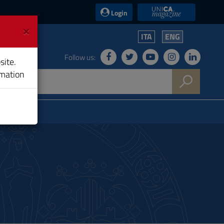
UniCA News
Login
×
ITA
ENG
Follow us:
site.
rmation