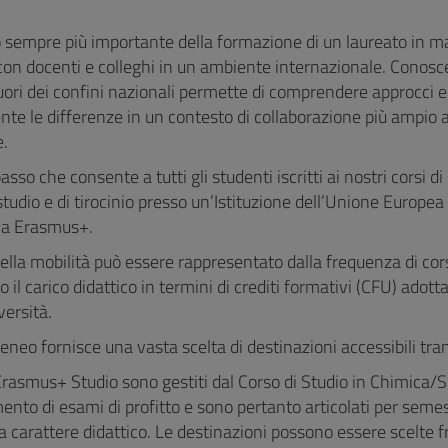
sempre più importante della formazione di un laureato in mate
 con docenti e colleghi in un ambiente internazionale. Conosc
uori dei confini nazionali permette di comprendere approcci e 
nte le differenze in un contesto di collaborazione più ampio
e.
sso che consente a tutti gli studenti iscritti ai nostri corsi 
studio e di tirocinio presso un’Istituzione dell’Unione Europea
ca Erasmus+.
ella mobilità può essere rappresentato dalla frequenza di corsi 
o il carico didattico in termini di crediti formativi (CFU) adot
versità.
teneo fornisce una vasta scelta di destinazioni accessibili t
Erasmus+ Studio sono gestiti dal Corso di Studio in Chimica/
nto di esami di profitto e sono pertanto articolati per semest
i a carattere didattico. Le destinazioni possono essere scelte f