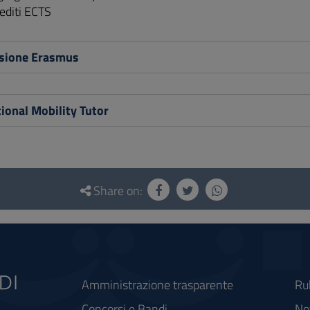
editi ECTS
sione Erasmus
ional Mobility Tutor
Share on:
Amministrazione trasparente
Ru
Concorsi e Bandi
Not