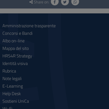
and
Share on:
social
Amministrazione trasparente
Concorsi e Bandi
Albo on-line
Mappa del sito
HRS4R Strategy
Identità visiva
Rubrica
Note legali
E-Learning
Help Desk
Sostieni UniCa
Wi-Fi