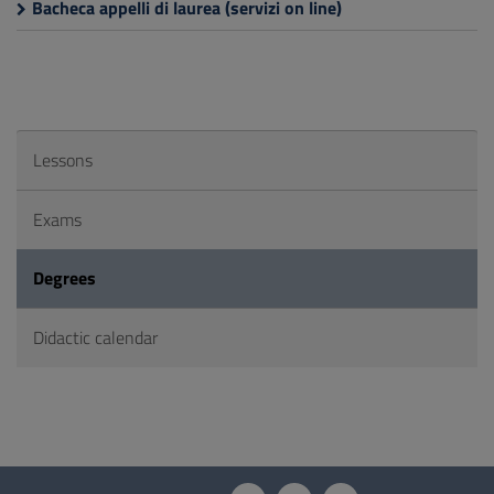
Bacheca appelli di laurea (servizi on line)
Lessons
Exams
Degrees
Didactic calendar
Questionnaire