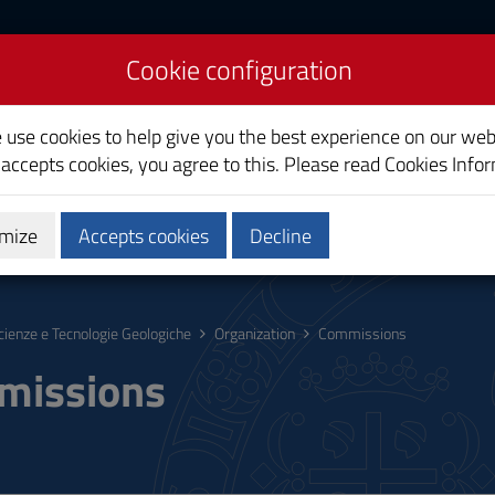
Cookie configuration
ologies and Sciences
e use cookies to help give you the best experience on our web
 accepts cookies, you agree to this. Please read
Cookies Info
mize
Accepts cookies
Decline
hing
Calendars and Timetable
Quality
cienze e Tecnologie Geologiche
Organization
Commissions
missions