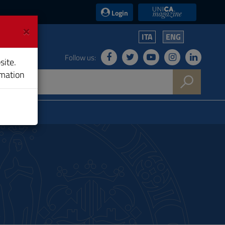
UniCA News
Login
×
ITA
ENG
Follow us:
site.
rmation