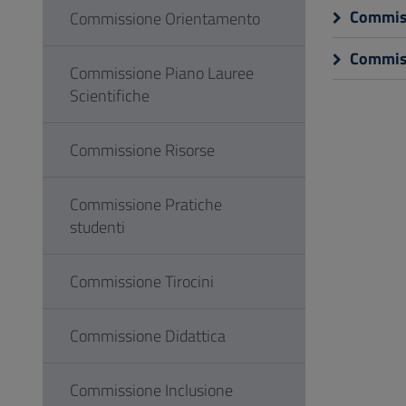
Commiss
Commissione Orientamento
Commiss
Commissione Piano Lauree
Scientifiche
Commissione Risorse
Commissione Pratiche
studenti
Commissione Tirocini
Commissione Didattica
Commissione Inclusione