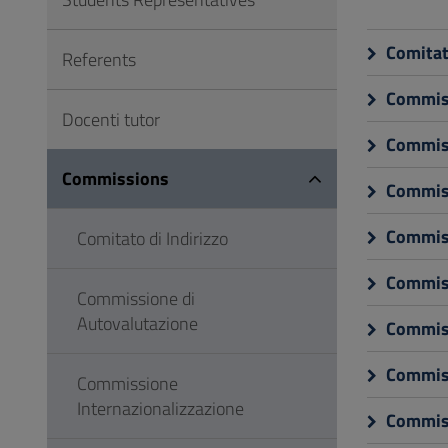
to
Footer
Comitato
Referents
Commiss
Docenti tutor
Commiss
Commissions
Commiss
Commiss
Comitato di Indirizzo
Commiss
Commissione di
Autovalutazione
Commiss
Commiss
Commissione
Internazionalizzazione
Commiss