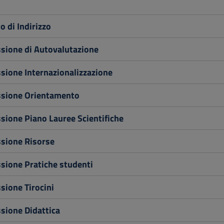
 di Indirizzo
ione di Autovalutazione
ione Internazionalizzazione
ione Orientamento
ione Piano Lauree Scientifiche
ione Risorse
ione Pratiche studenti
ione Tirocini
ione Didattica