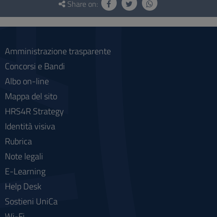
and
Share on:
social
Amministrazione trasparente
Concorsi e Bandi
Albo on-line
Mappa del sito
HRS4R Strategy
Identità visiva
Rubrica
Note legali
E-Learning
Help Desk
Sostieni UniCa
Wi-Fi