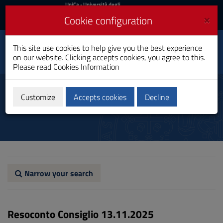
UniCa
UniCa
- Università degli
Studi di Cagliari
and
×
Cookie configuration
UniCA News
Login
Login
Neurophysiopathology
This site use cookies to help give you the best experience
Toggle
Techniques
on our website. Clicking accepts cookies, you agree to this.
navigation
Bachelor's Degree
Please read
Cookies Information
Skip
to
Resoconti
Content
Customize
Accepts cookies
Decline
Go
to
site
navigation
Go
to
Footer
Narrow your search
Resoconto Consiglio 13.11.2025