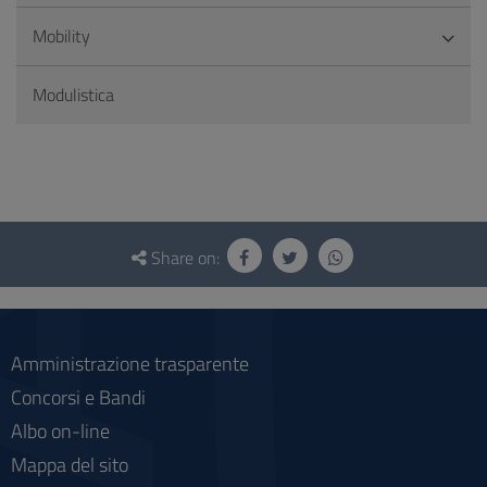
Mobility
Modulistica
Questionnaire
and
Share on:
social
Amministrazione trasparente
Concorsi e Bandi
Albo on-line
Mappa del sito