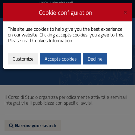
UniCa
UniCa
- Università degli
Studi di Cagliari
and
×
Cookie configuration
UniCA News
Login
Login
Clinical and Community
This site use cookies to help give you the best experience
Toggle
Psychology
on our website. Clicking accepts cookies, you agree to this.
navigation
Master's Degree
Please read
Cookies Information
Skip
to
Other educational components
Content
Customize
Accepts cookies
Decline
Go
to
site
navigation
Go
to
Il Corso di Studio organizza periodicamente attività e seminari
Footer
integrativi e li pubblicizza con specifici avvisi.
Narrow your search