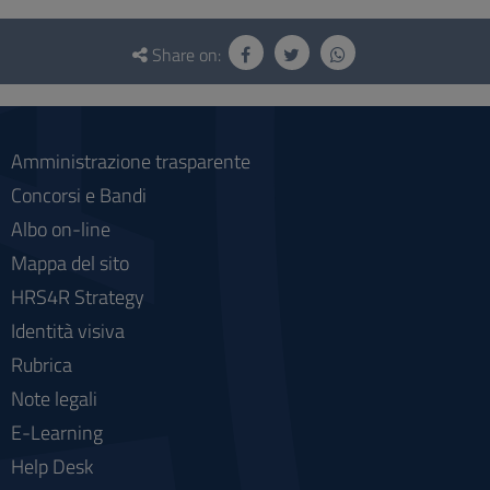
Questionnaire
and
Share on:
social
Amministrazione trasparente
Concorsi e Bandi
Albo on-line
Mappa del sito
HRS4R Strategy
Identità visiva
Rubrica
Note legali
E-Learning
Help Desk