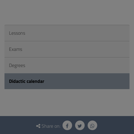
Lessons
Exams
Degrees
Didactic calendar
Questionnaire
and
Share on: