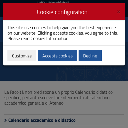
UniCa
UniCa
- Università degli
Studi di Cagliari
and
×
Cookie configuration
UniCA News
Login
Login
Clinical and Community
This site use cookies to help give you the best experience
Toggle
Psychology
on our website. Clicking accepts cookies, you agree to this.
navigation
Master's Degree
Please read
Cookies Information
Skip
to
Didactic calendar
Content
Customize
Accepts cookies
Decline
Go
to
site
navigation
Go
to
La Facoltà non predispone un proprio Calendario didattico
Footer
specifico, pertanto si deve fare riferimento al Calendario
accademico generale di Ateneo.
Calendario accademico e didattico