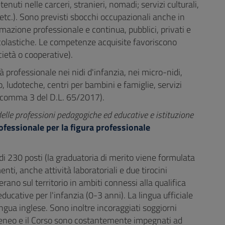
nuti nelle carceri, stranieri, nomadi; servizi culturali,
 etc.). Sono previsti sbocchi occupazionali anche in
rmazione professionale e continua, pubblici, privati e
scolastiche. Le competenze acquisite favoriscono
cietà o cooperative).
tà professionale nei nidi d'infanzia, nei micro-nidi,
co, ludoteche, centri per bambini e famiglie, servizi
2, comma 3 del D.L. 65/2017).
elle professioni pedagogiche ed educative e istituzione
ofessionale per la figura professionale
di 230 posti (la graduatoria di merito viene formulata
nti, anche attività laboratoriali e due tirocini
rano sul territorio in ambiti connessi alla qualifica
ducative per l'infanzia (0-3 anni). La lingua ufficiale
ingua inglese. Sono inoltre incoraggiati soggiorni
'Ateneo e il Corso sono costantemente impegnati ad