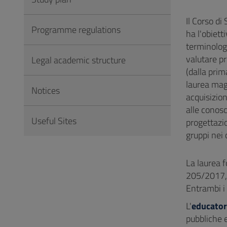
to
Footer
Il Corso di
Programme regulations
ha l'obiett
terminologi
valutare pr
Legal academic structure
(dalla prim
laurea magi
Notices
acquisizion
alle conosc
Useful Sites
progettazi
gruppi nei 
La laurea f
205/2017,
Entrambi i 
L'
educator
pubbliche e