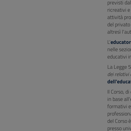
previsti da
ricreativi 
attività pr
del privato
altresì l'a
L'
educatore
nelle sezio
educativi i
La Legge 5
dei relativi
dell'educa
Il Corso, d
in base all
formativi e
professiona
del Corso è
presso uni