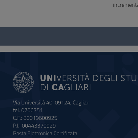
incrementa
Questionnaire
and
social
Via Università 40, 09124, Cagliari
tel. 0706751
C.F.: 80019600925
P.I.: 00443370929
Posta Elettronica Certificata