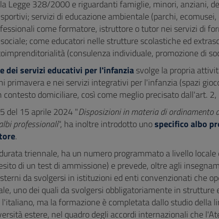
lla Legge 328/2000 e riguardanti famiglie, minori, anziani, dete
e sportivi; servizi di educazione ambientale (parchi, ecomusei,
ofessionali come formatore, istruttore o tutor nei servizi di fo
 sociale; come educatori nelle strutture scolastiche ed extra
utoimprenditorialità (consulenza individuale, promozione di so
 dei servizi educativi per l'infanzia
svolge la propria attivi
ni primavera e nei servizi integrativi per l'infanzia (spazi gio
n contesto domiciliare, così come meglio precisato dall'art. 
5 del 15 aprile 2024 "
Disposizioni in materia di ordinamento d
 albi professionali
", ha inoltre introdotto uno
specifico albo pr
tore
.
i durata triennale, ha un numero programmato a livello locale 
'esito di un test di ammissione) e prevede, oltre agli insegname
sterni da svolgersi in istituzioni ed enti convenzionati che ope
le, uno dei quali da svolgersi obbligatoriamente in strutture e
 l'italiano, ma la formazione è completata dallo studio della l
versità estere, nel quadro degli accordi internazionali che l