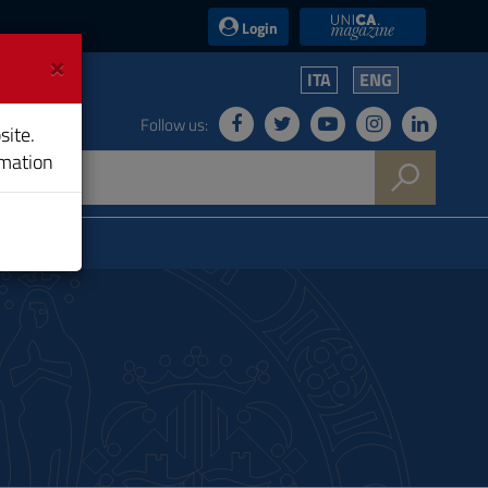
UniCA News
Login
×
ITA
ENG
Follow us:
site.
rmation