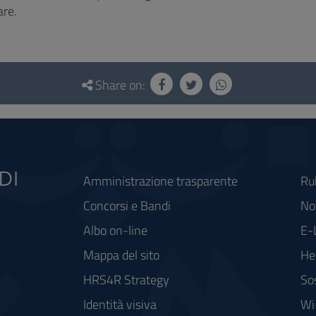
re.
Share on:
Amministrazione trasparente
Ru
Concorsi e Bandi
Not
Albo on-line
E-
Mappa del sito
He
HRS4R Strategy
So
Identità visiva
Wi