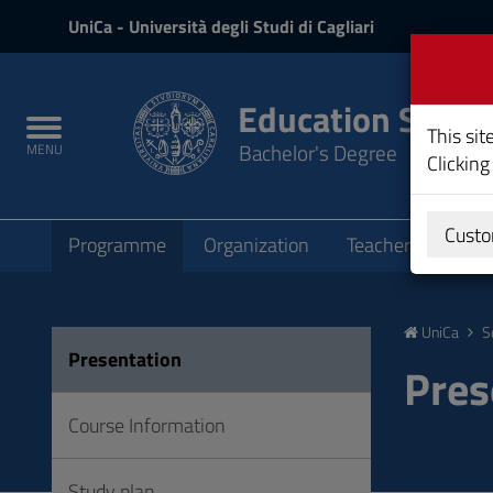
UniCa
UniCa
- Università degli Studi di Cagliari
and
Login
Education Studi
Toggle
This sit
Bachelor's Degree
MENU
navigation
Clicking
Submenu
Custo
Programme
Organization
Teachers
Teac
Skip
to
UniCa
S
Content
Presentation
Go
Pres
to
site
Course Information
navigation
Go
Study plan