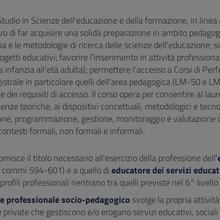
 Studio in Scienze dell'educazione e della formazione, in linea 
ivo di far acquisire una solida preparazione in ambito pedagog
a e le metodologie di ricerca delle scienze dell'educazione; sv
ogetti educativi; favorire l'inserimento in attività profession
a infanzia all'età adulta); permettere l'accesso a Corsi di Per
strale in particolare quelli dell'area pedagogica (LM-50 e LM
e dei requisiti di accesso. Il corso opera per consentire al la
enze teoriche, ai dispositivi concettuali, metodologici e tecno
one, programmazione, gestione, monitoraggio e valutazione di 
contesti formali, non formali e informali.
ornisce il titolo necessario all'esercizio della professione dell'
 commi 594-601) e a quello di
educatore dei servizi educati
profili professionali rientrano tra quelli previste nel 6° livel
e professionale socio-pedagogico
svolge la propria attivit
 private che gestiscono e/o erogano servizi educativi, sociali e a