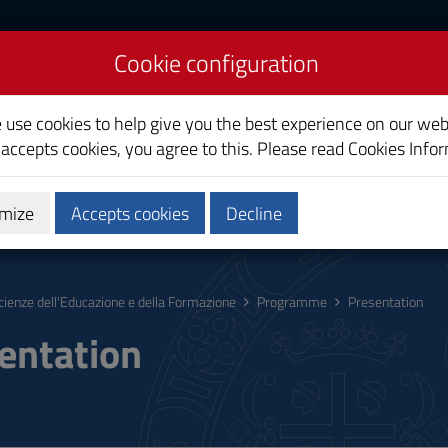
Cookie configuration
es
e use cookies to help give you the best experience on our web
 accepts cookies, you agree to this. Please read
Cookies Info
mize
Accepts cookies
Decline
hing
Calendars and Timetable
Quality
cienze dell'Educazione e della Formazione
Programme
Presentation
entation