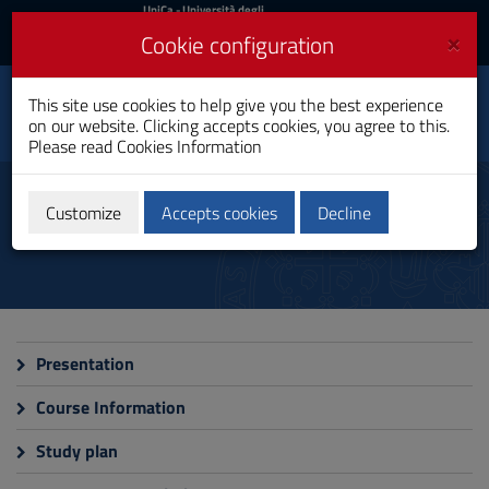
UniCa
UniCa
- Università degli
Studi di Cagliari
and
×
Cookie configuration
UniCA News
Login
Login
This site use cookies to help give you the best experience
Education Studies
Toggle
on our website. Clicking accepts cookies, you agree to this.
Bachelor's Degree
navigation
Please read
Cookies Information
Skip
to
Programme
Content
Customize
Accepts cookies
Decline
Go
to
site
navigation
Go
to
Footer
Presentation
Course Information
Study plan