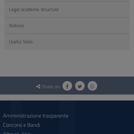
Legal academic structure
Notices
Useful Sites
Questionnaire
and
Share on:
social
Amministrazione trasparente
Concorsi e Bandi