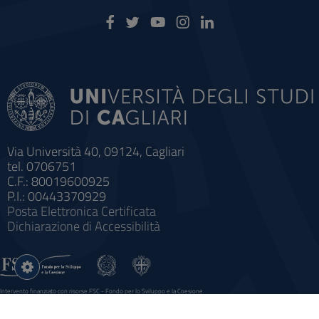
Via Università 40, 09124, Cagliari
tel. 0706751
C.F.: 80019600925
P.I.: 00443370929
Posta Elettronica Certificata
Dichiarazione di Accessibilità
Impostazioni
cookie
Intervento finanziato con risorse FSC - Fondo per lo Sviluppo e la Coesione
Sistema informatico gestionale integrato a supporto della didattica e della ricerca e potenziamento dei servizi online
agli studenti