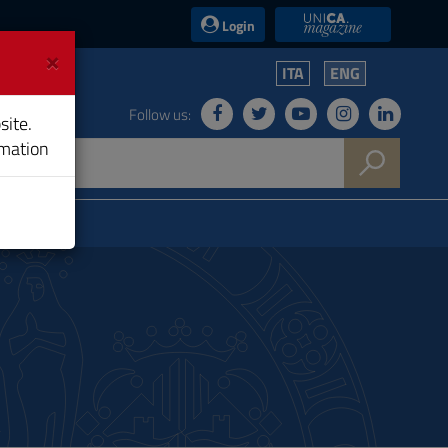
UniCA News
Login
×
ITA
ENG
Follow us:
site.
rmation