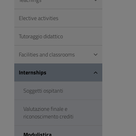
to
Footer
Elective activities
Tutoraggio didattico
Facilities and classrooms
Internships
Soggetti ospitanti
Valutazione finale e
riconoscimento crediti
Modulistica