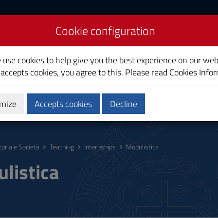
Cookie configuration
ety
e use cookies to help give you the best experience on our web
 accepts cookies, you agree to this. Please read
Cookies Info
mize
Accepts cookies
Decline
hing
Calendars and Timetable
Quality
toria e Società
Teaching
Internships
Modulistica
listica