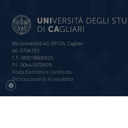
Via Università 40, 09124, Cagliari
tel. 0706751
C.F.: 80019600925
P.I.: 00443370929
Posta Elettronica Certificata
Dichiarazione di Accessibilità
Impostazioni
cookie
Intervento finanziato con riso