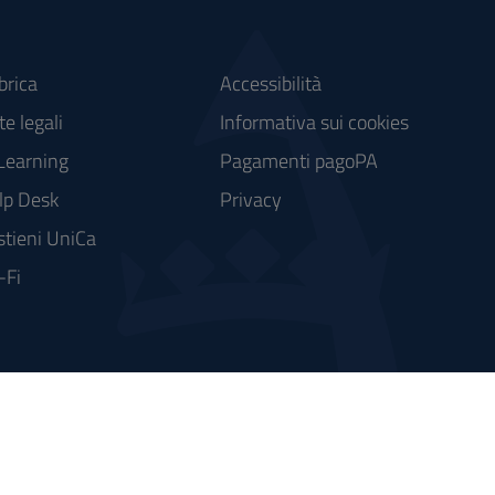
brica
Accessibilità
e legali
Informativa sui cookies
Learning
Pagamenti pagoPA
lp Desk
Privacy
stieni UniCa
-Fi