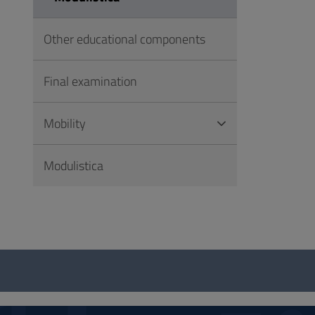
Other educational components
Final examination
Mobility
Modulistica
Questionnaire
and
social