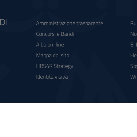
Amministrazione trasparente
Ru
Concorsi e Bandi
Not
Albo on-line
E-
Mappa del sito
He
HRS4R Strategy
So
Identità visiva
Wi
rse FSC - Fondo per lo Sviluppo e la Coesione