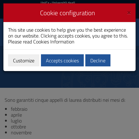
UniCa
UniCa
- Università degli
Studi di Cagliari
and
×
Cookie configuration
UniCA News
Login
Login
This site use cookies to help give you the best experience
History and Society
Toggle
on our website. Clicking accepts cookies, you agree to this.
Master's Degree
navigation
Please read
Cookies Information
Skip
to
Degrees
Content
Customize
Accepts cookies
Decline
Go
to
site
navigation
Go
to
Sono garantiti cinque appelli di laurea distribuiti nei mesi di:
Footer
febbraio
aprile
luglio
ottobre
novembre