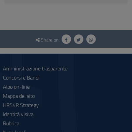
Questionnaire
and
Share on:
social
Amministrazione trasparente
Concorsi e Bandi
Albo on-line
Mappa del sito
HRS4R Strategy
Identità visiva
Rubrica