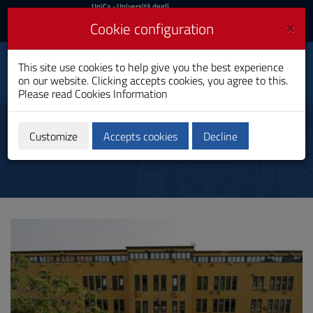
UniCa
UniCa
- Università degli
Studi di Cagliari
and
×
Cookie configuration
UniCA News
Login
Login
This site use cookies to help give you the best experience
Humanities
Toggle
on our website. Clicking accepts cookies, you agree to this.
Bachelor's Degree
navigation
Please read
Cookies Information
Skip
to
Sede
Content
Customize
Accepts cookies
Decline
Go
to
site
navigation
Go
to
Footer