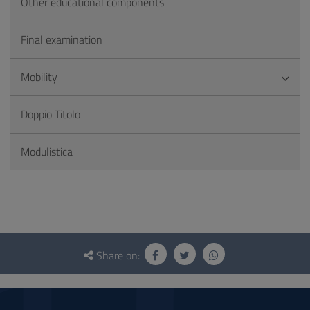
Other educational components
Final examination
Mobility
Doppio Titolo
Modulistica
Questionnaire
and
Share on:
social