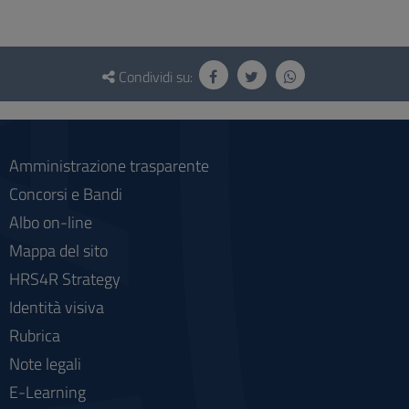
Questionario
e
Condividi su:
social
Amministrazione trasparente
Concorsi e Bandi
Albo on-line
Mappa del sito
HRS4R Strategy
Identità visiva
Rubrica
Note legali
E-Learning