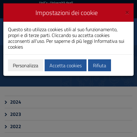
UniCa
UniCa
- Università degli
Studi di Cagliari
e
×
Impostazioni dei cookie
UniCA News
Accedi
Accedi
Dipartimento di
Questo sito utilizza cookies utili al suo funzionamento,
Ingegneria civile,
Toggle
propri e di terze parti. Cliccando su accetta cookies
ambientale e
navigation
architettura
acconsenti all'uso. Per saperne di più leggi
Informativa sui
cookies
Vai
al
Resoconto delle Delibere del
Contenuto
Consiglio
Vai
Personalizza
Accetta cookies
Rifiuta
alla
navigazione
del
sito
Vai
al
2024
Footer
2023
2022