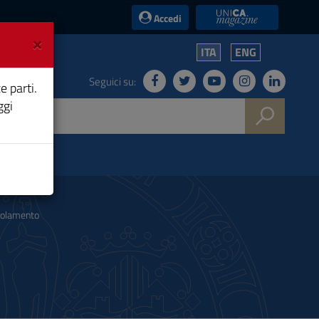
UniCA News
Accedi
×
ITA
ENG
Seguici su:
e parti.
ggi
olamento