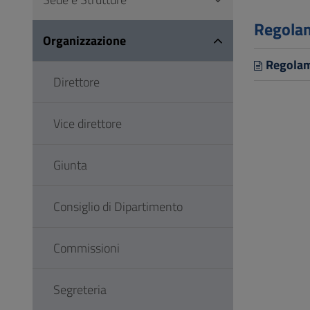
Vai
al
Regola
Organizzazione
Footer
Regolam
Direttore
Vice direttore
Giunta
Consiglio di Dipartimento
Commissioni
Segreteria