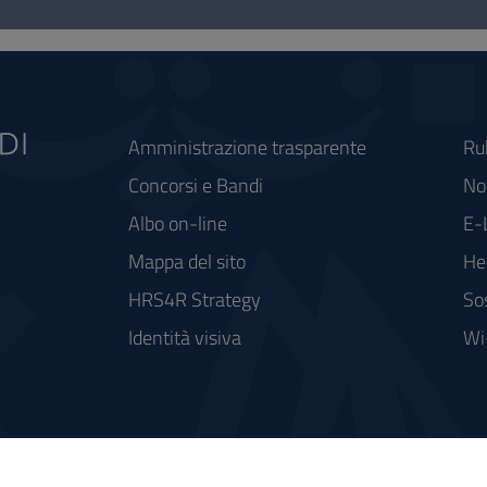
Amministrazione trasparente
Ru
Concorsi e Bandi
Not
Albo on-line
E-
Mappa del sito
He
HRS4R Strategy
So
Identità visiva
Wi