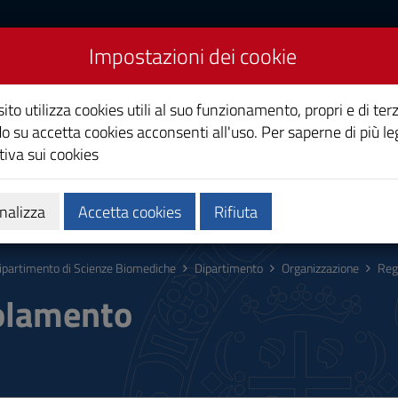
Impostazioni dei cookie
Scienze biomediche
ito utilizza cookies utili al suo funzionamento, propri e di terz
o su accetta cookies acconsenti all'uso. Per saperne di più le
iva sui cookies
nalizza
Accetta cookies
Rifiuta
ipartimento di Scienze Biomediche
Dipartimento
Organizzazione
Reg
olamento