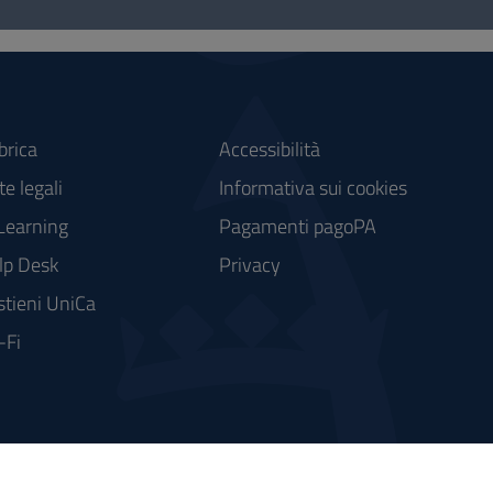
brica
Accessibilità
e legali
Informativa sui cookies
Learning
Pagamenti pagoPA
lp Desk
Privacy
stieni UniCa
-Fi