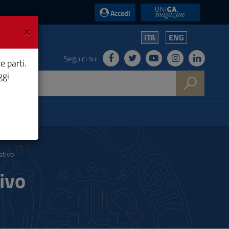
UniCA News
Accedi
×
ITA
ENG
Seguici su:
e parti.
ggi
ativo
ivo