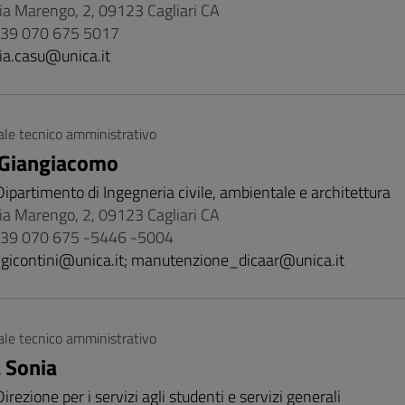
Via Marengo, 2, 09123 Cagliari CA
 +39 070 675 5017
ia.casu@unica.it
le tecnico amministrativo
 Giangiacomo
Dipartimento di Ingegneria civile, ambientale e architettura
Via Marengo, 2, 09123 Cagliari CA
 +39 070 675 -5446 -5004
ngicontini@unica.it; manutenzione_dicaar@unica.it
le tecnico amministrativo
 Sonia
Direzione per i servizi agli studenti e servizi generali