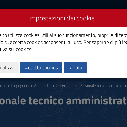
Impostazioni dei cookie
eria e Architettura
ito utilizza cookies utili al suo funzionamento, propri e di terz
o su accetta cookies acconsenti all'uso. Per saperne di più le
iva sui cookies
 formativa
Calendari e orari
Servizi
nalizza
Accetta cookies
Rifiuta
acoltà di Ingegneria e Architettura
Persone
Personale tecnico amministr
onale tecnico amministrat