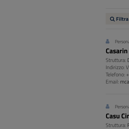
Vai
al
Footer
Filtra
Persona
Casarin
Struttura:
Indirizzo: 
Telefono:
Email:
mca
Persona
Casu Ci
Struttura: