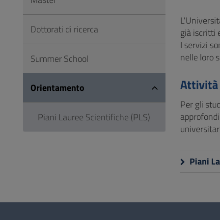
Vai
al
L'Universit
Dottorati di ricerca
Footer
già iscritti 
I servizi s
nelle loro s
Summer School
Attività
Orientamento
Per gli stu
approfondir
Piani Lauree Scientifiche (PLS)
universitar
Piani La
Questionario