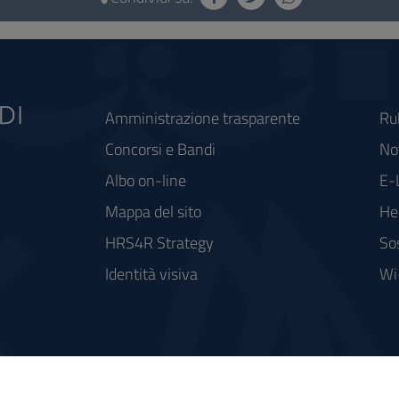
Amministrazione trasparente
Ru
Concorsi e Bandi
Not
Albo on-line
E-
Mappa del sito
He
HRS4R Strategy
So
Identità visiva
Wi