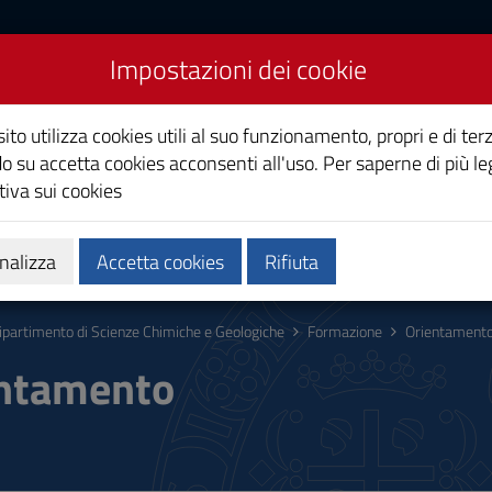
Impostazioni dei cookie
Scienze chimiche e
ito utilizza cookies utili al suo funzionamento, propri e di terz
o su accetta cookies acconsenti all'uso. Per saperne di più le
iva sui cookies
ca
Persone
Aggiornamenti
nalizza
Accetta cookies
Rifiuta
ipartimento di Scienze Chimiche e Geologiche
Formazione
Orientament
ntamento