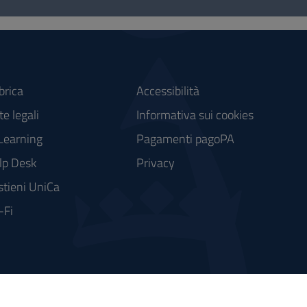
brica
Accessibilità
e legali
Informativa sui cookies
Learning
Pagamenti pagoPA
lp Desk
Privacy
stieni UniCa
-Fi