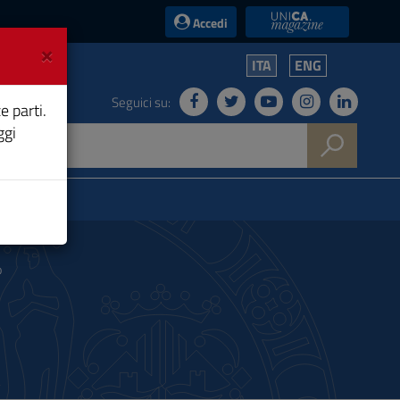
UniCA News
Accedi
×
ITA
ENG
Seguici su:
e parti.
ggi
o