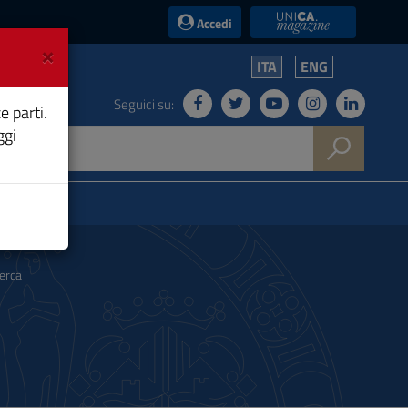
UniCA News
Accedi
×
ITA
ENG
Seguici su:
e parti.
ggi
cerca