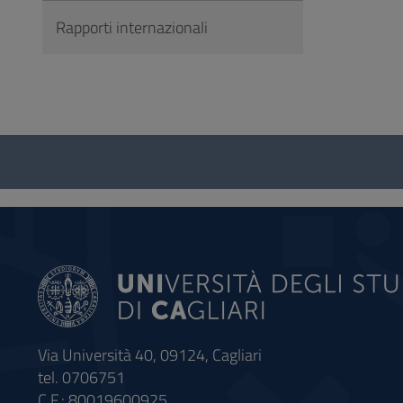
Rapporti internazionali
Questionario
e
social
Via Università 40, 09124, Cagliari
tel. 0706751
C.F.: 80019600925