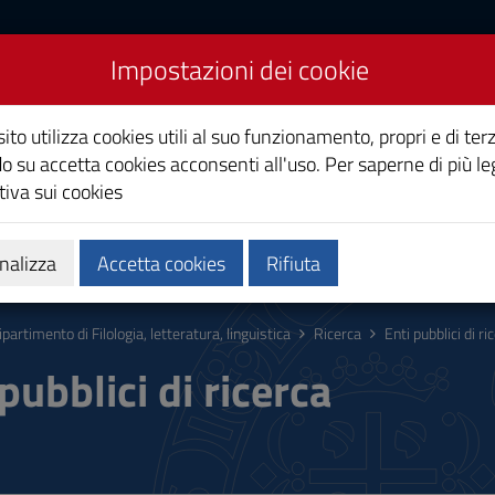
Impostazioni dei cookie
ilologia, letteratura,
ito utilizza cookies utili al suo funzionamento, propri e di terz
o su accetta cookies acconsenti all'uso. Per saperne di più le
iva sui cookies
zi
Persone
nalizza
Accetta cookies
Rifiuta
ipartimento di Filologia, letteratura, linguistica
Ricerca
Enti pubblici di ri
pubblici di ricerca