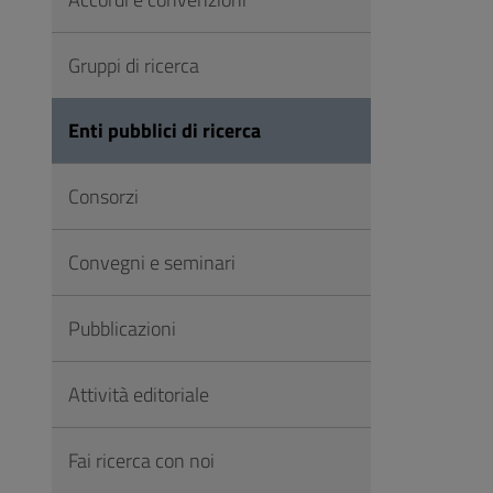
Vai
al
Gruppi di ricerca
Footer
Enti pubblici di ricerca
Consorzi
Convegni e seminari
Pubblicazioni
Attività editoriale
Fai ricerca con noi