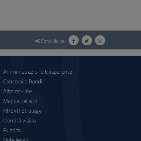
Questionario
e
Condividi su:
social
Amministrazione trasparente
Concorsi e Bandi
Albo on-line
Mappa del sito
HRS4R Strategy
Identità visiva
Rubrica
Note legali