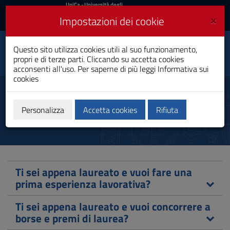
UniCa
UniCa
- Università degli
Studi di Cagliari
e
×
Impostazioni dei cookie
UniCA News
Accedi
Accedi
Questo sito utilizza cookies utili al suo funzionamento,
Ingegneria Navale
Toggle
propri e di terze parti. Cliccando su accetta cookies
Laurea
navigation
acconsenti all'uso. Per saperne di più leggi
Informativa sui
cookies
Vai
al
Laureati
Contenuto
Vai
Personalizza
Accetta cookies
Rifiuta
alla
navigazione
del
sito
Vai
al
Ti sei appena laureato e vuoi fare una
Footer
prima esperienza lavorativa?
Ti sei appena laureato e vuoi concorrere a
borse e premi di laurea?