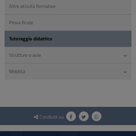
Altre attività formative
Prova finale
Tutoraggio didattico
Strutture e aule
Mobilità
Questionario
e
Condividi su:
social