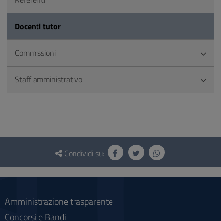
Referenti
Docenti tutor
Commissioni
Staff amministrativo
Questionario
e
Condividi su:
social
Amministrazione trasparente
Concorsi e Bandi