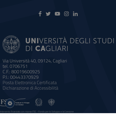
Via Università 40, 09124, Cagliari
tel. 0706751
C.F.: 80019600925
P.I.: 00443370929
Posta Elettronica Certificata
Dichiarazione di Accessibilità
Impostazioni
cookie
Intervento finanziato con risorse FSC - Fondo per lo Sviluppo e la Coesione
Sistema informatico gestionale integrato a supporto della didattica e della ricerca e potenziamento dei servizi online