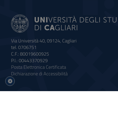
Via Università 40, 09124, Cagliari
tel. 0706751
C.F.: 80019600925
P.I.: 00443370929
Posta Elettronica Certificata
Dichiarazione di Accessibilità
Impostazioni
cookie
Intervento finanziato con riso