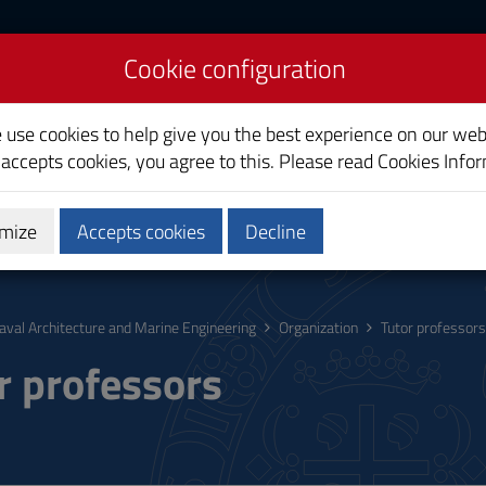
Cookie configuration
re and Marine
e use cookies to help give you the best experience on our web
 accepts cookies, you agree to this. Please read
Cookies Info
mize
Accepts cookies
Decline
hing
Calendars and Timetable
Quality
aval Architecture and Marine Engineering
Organization
Tutor professors
r professors