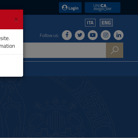
UniCA News
Login
×
ITA
ENG
Follow us:
site.
rmation