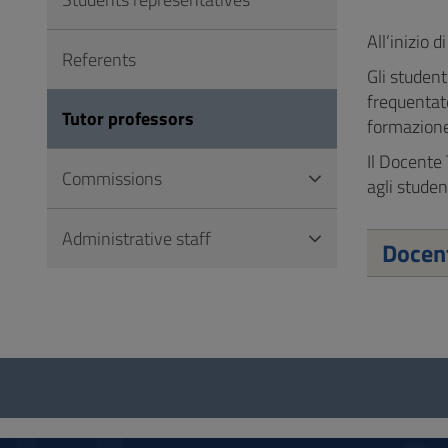
to
Footer
All’inizio 
Referents
Gli student
frequentato
Tutor professors
formazione 
Il Docente 
Commissions
agli studen
Administrative staff
Docent
Questionnaire
and
social