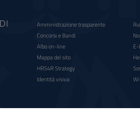
Amministrazione trasparente
Ru
Concorsi e Bandi
Not
Albo on-line
E-
Mappa del sito
He
HRS4R Strategy
So
Identità visiva
Wi
rse FSC - Fondo per lo Sviluppo e la Coesione