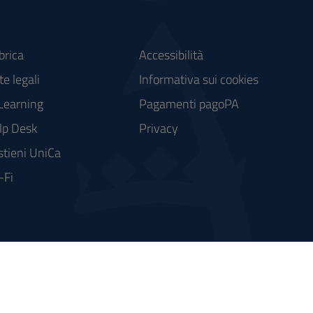
brica
Accessibilità
e legali
Informativa sui cookies
Learning
Pagamenti pagoPA
lp Desk
Privacy
stieni UniCa
-Fi